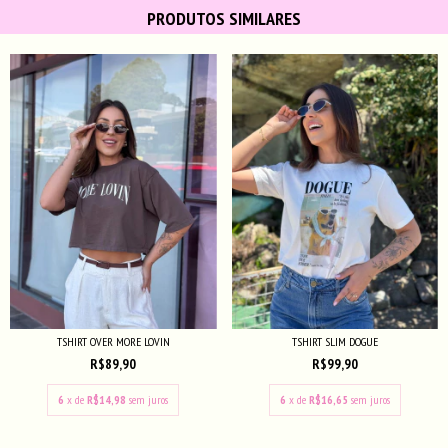
PRODUTOS SIMILARES
TSHIRT OVER MORE LOVIN
TSHIRT SLIM DOGUE
R$89,90
R$99,90
6
x de
R$14,98
sem juros
6
x de
R$16,65
sem juros