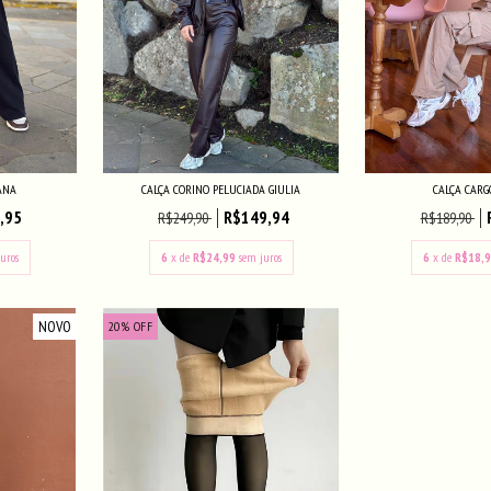
ANA
CALÇA CORINO PELUCIADA GIULIA
CALÇA CARG
,95
R$149,94
R$249,90
R$189,90
uros
6
x de
R$24,99
sem juros
6
x de
R$18,
NOVO
20
%
OFF