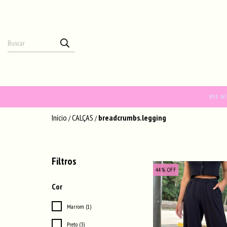
BYE W
Início
CALÇAS
breadcrumbs.legging
/
/
Filtros
44
%
OFF
Cor
Marrom (1)
Preto (3)