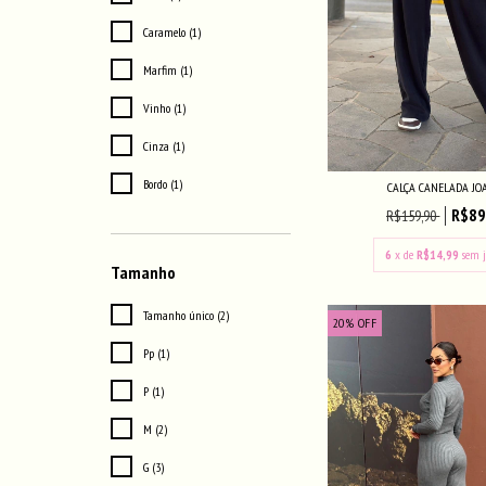
Caramelo (1)
Marfim (1)
Vinho (1)
Cinza (1)
Bordo (1)
CALÇA CANELADA JO
R$89
R$159,90
6
x de
R$14,99
sem j
Tamanho
Tamanho único (2)
20
%
OFF
Pp (1)
P (1)
M (2)
G (3)