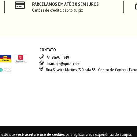
PARCELAMOS EM ATÉ 3X SEM JUROS
Cartões de crédito, débito ou pix
CONTATO
54 99692 0949
lovin.loja@gmail.com
Rua Silveira Martins, 720, sala 55 - Centro de Compras Farr
 este site
você aceita o uso de cookies
para agilizar a sua experiência de compra.