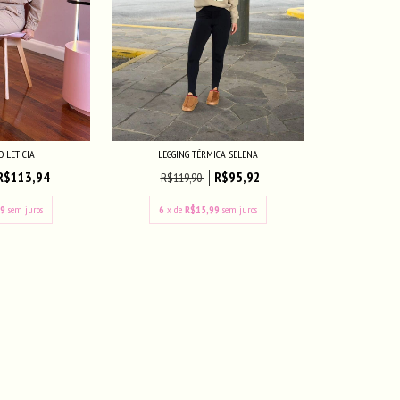
O LETICIA
LEGGING TÉRMICA SELENA
R$113,94
R$95,92
R$119,90
99
sem juros
6
x de
R$15,99
sem juros