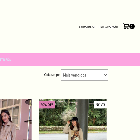
0
CADASTRE-SE
INICIAR SESSÃO
NTREGA
Ordenar por
NOVO
20
%
OFF