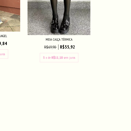
ANGEL
MEIA CALÇA TÉRMICA
9,84
R$55,92
R$69,90
uros
5
x de
R$11,18
sem juros