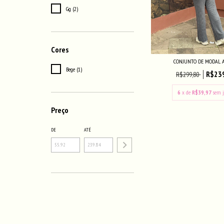
Gg (2)
Cores
CONJUNTO DE MODAL 
Bege (1)
R$23
R$299,80
6
x de
R$39,97
sem j
Preço
DE
ATÉ