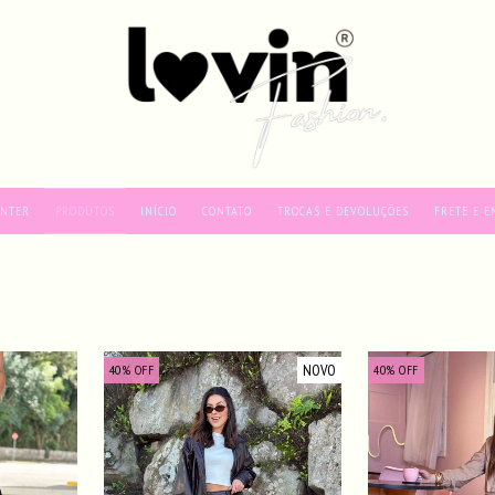
INTER
PRODUTOS
INÍCIO
CONTATO
TROCAS E DEVOLUÇÕES
FRETE E E
NOVO
40
%
OFF
40
%
OFF