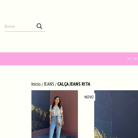
BYE W
Início
JEANS
CALÇA JEANS RITA
/
/
NOVO