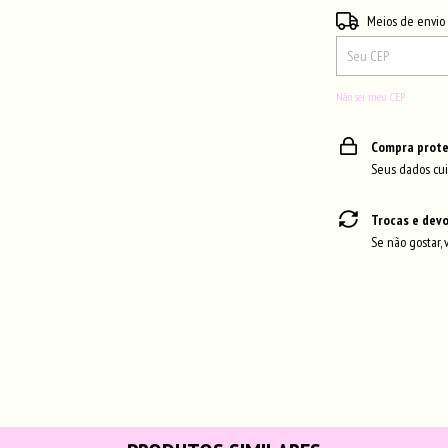
Entregas para o CEP:
Meios de envio
Não sei meu CEP
Compra prote
Seus dados cui
Trocas e dev
Se não gostar, 