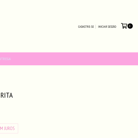
0
CADASTRE-SE
INICIAR SESSÃO
NTREGA
 RITA
0
EM JUROS