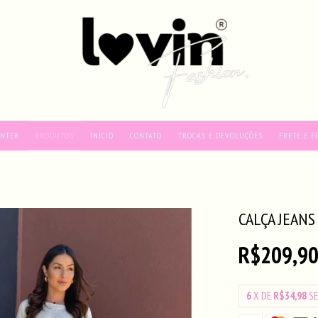
INTER
PRODUTOS
INÍCIO
CONTATO
TROCAS E DEVOLUÇÕES
FRETE E E
CALÇA JEANS
R$209,9
6
X DE
R$34,98
S