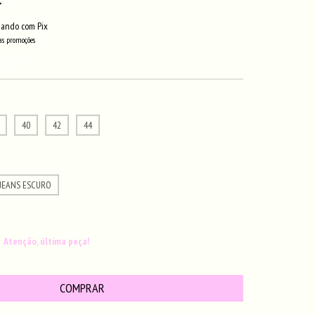
ando com Pix
s promoções
MENTO
40
42
44
JEANS ESCURO
Atenção, última peça!