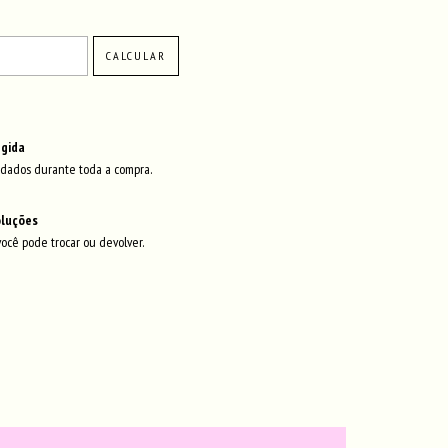
ALTERAR CEP
CALCULAR
gida
dados durante toda a compra.
oluções
você pode trocar ou devolver.