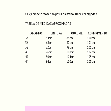
Calça modelo mom, não posui elastano, 100% em algodão.
TABELA DE MEDIDAS APROXIMADAS:
TAMANHO
CINTURA
QUADRIL
COMPRIMENTO
34
64cm
88cm
100cm
36
68cm
92cm
101cm
38
72cm
98cm
101cm
40
76cm
100cm
102cm
42
80cm
104cm
103cm
44
84cm
110cm
105cm