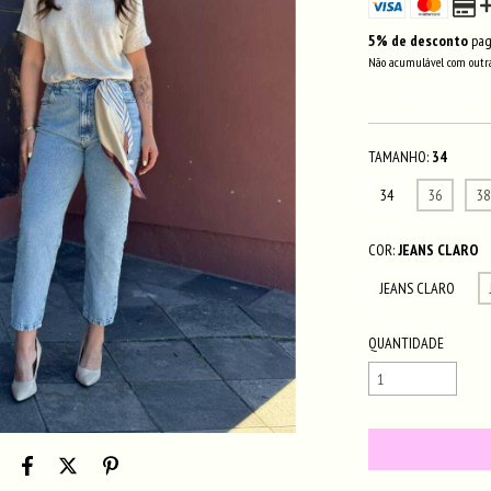
5% de desconto
pag
Não acumulável com outra
VER MEIOS DE PAGA
TAMANHO:
34
34
36
38
COR:
JEANS CLARO
JEANS CLARO
QUANTIDADE